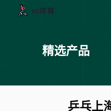
精选产品
乒乓上