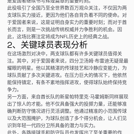
是爱国者继续书写辉煌篇章的重要时刻。
此役吸引了全国乃至全世界数百万观众关注，不仅因为两
支球队实力接近，更因为他们各自背负着不同的使命。对
于爱国者来说，这是证明自身实力的重要时刻；而对于酋
长而言，则是一次挑战传统权威并力争胜利的机会。因
此，这场比赛注定将成为NFL历史上的经典之战。
2、关键球员表现分析
在这场激烈对决中，两支球队都有许多关键球员值得关
注。其中，对于爱国者来说，四分卫汤姆·布雷迪无疑是最
耀眼的明星。他以其精湛的传球技艺和冷静应变能力，为
球队贡献了多次关键进攻。在压力巨大的情况下，他依然
能保持镇定，有条不紊地指挥进攻，使得球队始终保持竞
争力。
另一方面，来自酋长队的新星帕特里克·马霍姆斯同样展现
出了惊人的才能。他不仅具备强大的投掷力量，还能够准
确判断防守情况进行灵活调整。他通过精准的小范围传球
以及大范围掩护，为球队创造了多个得分机会，让人们见
识到年轻一代四分卫所具备的潜力与实力。
此外，各路接球手和防守队员也发挥出了至关重要的作