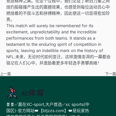
竞技精神之美。在这个过程中，我们见证了新旧力量之间
烧灼般碰撞产生出的震撼效果，也感受到每位运动员心中
燃烧着的不屈斗志和拼搏精神，因此使这一切显得愈加珍
贵。
This match will surely be remembered for its
excitement, unpredictability and the incredible
performances from both teams. It stands as a
testament to the enduring spirit of competition in
sports, leaving an indelible mark on the history of
NFL.未来，无论时代如何变迁，这样激情澎湃的一幕都会
铭记在人们心中，并激励着更多年轻选手勇攀高峰！
上一篇
下一篇
🧧🧧✅赢在XC-sport,大户首选✅xc sports(中
国区)-官方网站👑【btjzzs.com】👑是玩家热