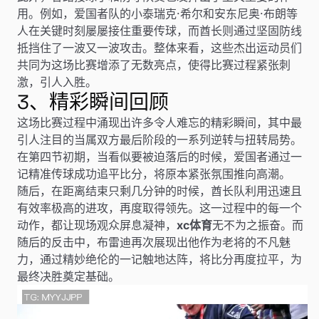
用。例如，爱国者队的小泰瑞克·希尔和安东尼奥·布朗等
人在关键时刻屡屡接住重要传球，而酋长则通过坚固防线
抵挡住了一波又一波攻击。整体来看，这些杰出运动员们
共同为这场比赛增添了无数亮点，使得比赛过程紧张刺
激，引人入胜。
3、精彩瞬间回顾
这场比赛过程中涌现出许多令人难忘的精彩瞬间，其中最
引人注目的当属双方最后阶段的一系列逆转与扭转局势。
在第四节初期，当看似要被迫落后的时候，爱国者通过一
记精准传球成功追平比分，将原本紧张氛围推向高潮。
随后，在距离结束只剩几分钟的时候，酋长队利用迅速且
有效率极高的进攻，再度取得领先。这一过程中的每一个
动作，都让现场观众屏息凝神，
xc体育
无不为之振奋。而
随后的反击中，布雷迪再次展现出他作为老将的不凡魅
力，通过精妙绝伦的一记触地达阵，将比分再度拉平，为
最终决胜奠定基础。