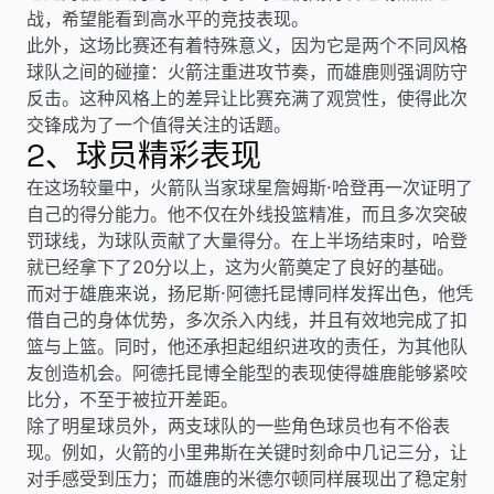
战，希望能看到高水平的竞技表现。
此外，这场比赛还有着特殊意义，因为它是两个不同风格
球队之间的碰撞：火箭注重进攻节奏，而雄鹿则强调防守
反击。这种风格上的差异让比赛充满了观赏性，使得此次
交锋成为了一个值得关注的话题。
2、球员精彩表现
在这场较量中，火箭队当家球星詹姆斯·哈登再一次证明了
自己的得分能力。他不仅在外线投篮精准，而且多次突破
罚球线，为球队贡献了大量得分。在上半场结束时，哈登
就已经拿下了20分以上，这为火箭奠定了良好的基础。
而对于雄鹿来说，扬尼斯·阿德托昆博同样发挥出色，他凭
借自己的身体优势，多次杀入内线，并且有效地完成了扣
篮与上篮。同时，他还承担起组织进攻的责任，为其他队
友创造机会。阿德托昆博全能型的表现使得雄鹿能够紧咬
比分，不至于被拉开差距。
除了明星球员外，两支球队的一些角色球员也有不俗表
现。例如，火箭的小里弗斯在关键时刻命中几记三分，让
对手感受到压力；而雄鹿的米德尔顿同样展现出了稳定射