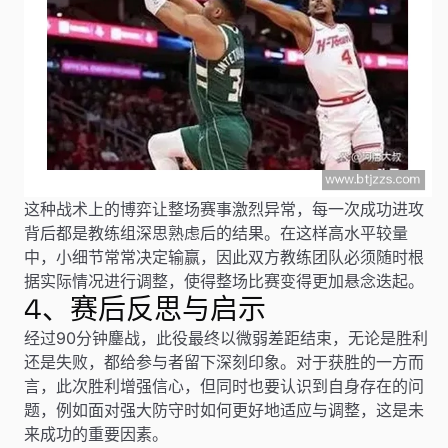
这种战术上的博弈让整场赛事激烈异常，每一次成功进攻
背后都是教练组深思熟虑后的结果。在这样高水平较量
中，小细节常常决定输赢，因此双方教练团队必须随时根
据实际情况进行调整，使得整场比赛变得更加悬念迭起。
4、赛后反思与启示
经过90分钟鏖战，此役最终以微弱差距结束，无论是胜利
还是失败，都给参与者留下深刻印象。对于获胜的一方而
言，此次胜利增强信心，但同时也要认识到自身存在的问
题，例如面对强大防守时如何更好地适应与调整，这是未
来成功的重要因素。