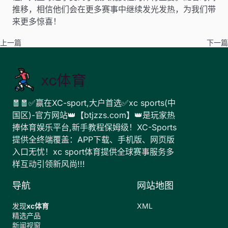
推移，相信他们会在更多赛事中继续发光发热，为我们带
来更多惊喜！
上一篇
下一篇
🧧🧧✅赢在XC-sport,大户首选✅xc sports(中
国区)-官方网站👑【btjzzs.com】👑是玩家热
捧体育娱乐平台,新手教程保姆级！XC-Sports
提供全终端覆盖：APP下载、手机版、网页版
入口无忧！xc sport体育提供全球赛事服务多
样互动引领新风尚!!!
导航
网站地图
发现
xc体育
XML
精选产品
新闻视窗